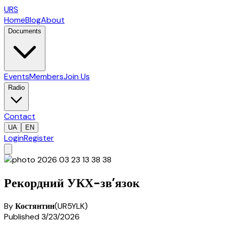
URS
Home
Blog
About
Documents
Events
Members
Join Us
Radio
Contact
UA
EN
Login
Register
Рекордний УКХ-зв’язок
By
Костянтин
(
UR5YLK
)
Published
3/23/2026