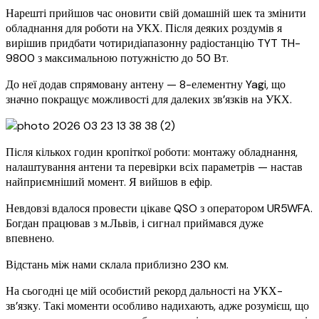
Нарешті прийшов час оновити свій домашній шек та змінити
обладнання для роботи на УКХ. Після деяких роздумів я
вирішив придбати чотиридіапазонну радіостанцію TYT TH-
9800 з максимальною потужністю до 50 Вт.
До неї додав спрямовану антену — 8-елементну Yagi, що
значно покращує можливості для далеких зв’язків на УКХ.
Після кількох годин кропіткої роботи: монтажу обладнання,
налаштування антени та перевірки всіх параметрів — настав
найприємніший момент. Я вийшов в ефір.
Невдовзі вдалося провести цікаве QSO з оператором UR5WFA.
Богдан працював з м.Львів, і сигнал приймався дуже
впевнено.
Відстань між нами склала приблизно 230 км.
На сьогодні це мій особистий рекорд дальності на УКХ-
зв’язку. Такі моменти особливо надихають, адже розумієш, що