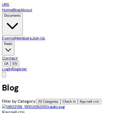
URS
Home
Blog
About
Documents
Events
Members
Join Us
Radio
Contact
UA
EN
Login
Register
Blog
Filter by Category
:
All Categories
Check In
Круглий стіл
Круглий стіл