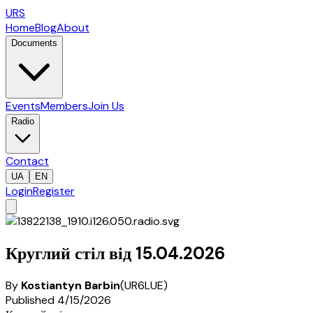
URS
Home
Blog
About
Documents
Events
Members
Join Us
Radio
Contact
UA
EN
Login
Register
Круглий стіл від 15.04.2026
By
Kostiantyn Barbin
(
UR6LUE
)
Published
4/15/2026