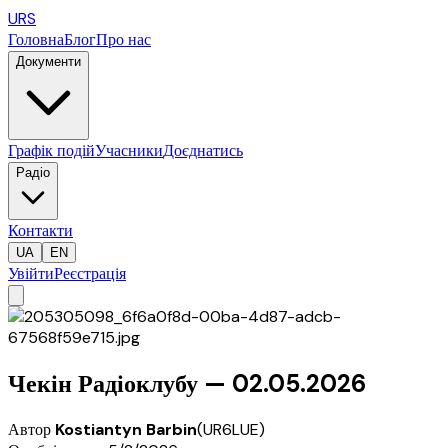
URS
Головна
Блог
Про нас
Документи
Графік подій
Учасники
Доєднатись
Радіо
Контакти
UA
EN
Увійти
Реєстрація
Чекін Радіоклубу — 02.05.2026
Автор
Kostiantyn Barbin
(
UR6LUE
)