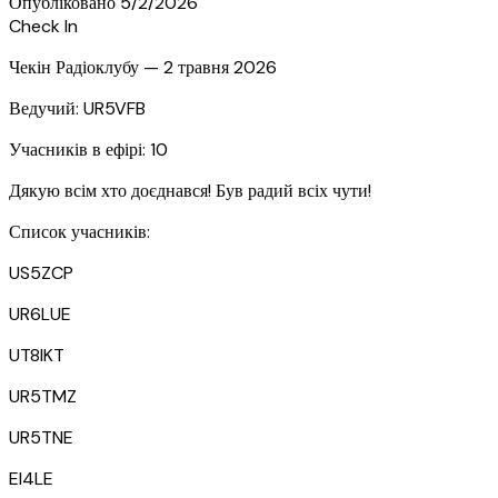
Опубліковано
5/2/2026
Check In
Чекін Радіоклубу — 2 травня 2026
Ведучий: UR5VFB
Учасників в ефірі: 10
Дякую всім хто доєднався! Був радий всіх чути!
Список учасників:
US5ZCP
UR6LUE
UT8IKT
UR5TMZ
UR5TNE
EI4LE