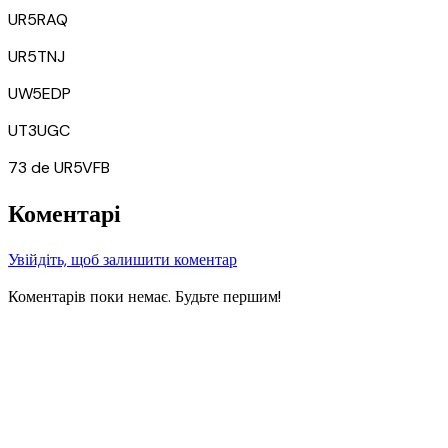
UR5RAQ
UR5TNJ
UW5EDP
UT3UGC
73 de UR5VFB
Коментарі
Увійдіть, щоб залишити коментар
Коментарів поки немає. Будьте першим!